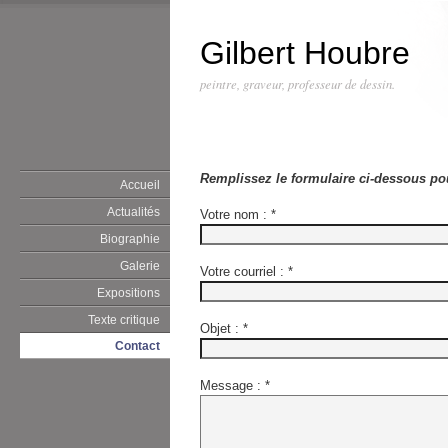
Gilbert Houbre
peintre, graveur, professeur de dessin.
Remplissez le formulaire ci-dessous po
Accueil
Actualités
Votre nom :
*
Biographie
Galerie
Votre courriel :
*
Expositions
Texte critique
Objet :
*
Contact
Message :
*